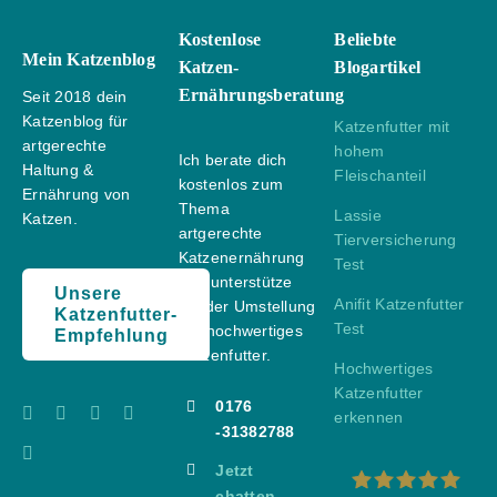
Kostenlose
Beliebte
Mein Katzenblog
Katzen-
Blogartikel
Ernährungsberatung
Seit 2018 dein
Katzenblog für
Katzenfutter mit
artgerechte
hohem
Ich berate dich
Haltung &
Fleischanteil
kostenlos zum
Ernährung von
Thema
Lassie
Katzen.
artgerechte
Tierversicherung
Katzenernährung
Test
und unterstütze
Unsere
Anifit Katzenfutter
bei der Umstellung
Katzenfutter-
Test
auf hochwertiges
Empfehlung
Katzenfutter.
Hochwertiges
Katzenfutter
0176
erkennen
-31382788
Jetzt
chatten