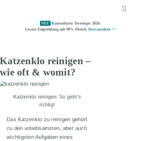
Zum
Toggle
Inhalt
Naviga
springen
NEU
Katzenfutter Testsieger 2026:
KATZENFUTTER
Unsere Empfehlung mit 99% Fleisch
Jetzt ansehen >>
ALLTAGSTIPPS
Katzenklo reinigen –
KATZENKLO
wie oft & womit?
TOMMY TESTET
Katzenklo reinigen: So geht’s
richtig!
ÜBER UNS
Das Katzenklo zu reinigen gehört
zu den unliebsamsten, aber auch
KATZENFUTTER TESTSIEGER
wichtigsten Aufgaben eines