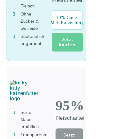
Fleischanteil
Fleisch
Ohne
10% Code:
Zucker &
MeinKatzenblog
Getreide
Beutenah &
Jetzt
artgerecht
kaufen
95%
Sorte
Fleischanteil
Maus
erhältlich
Transparente
Jetzt