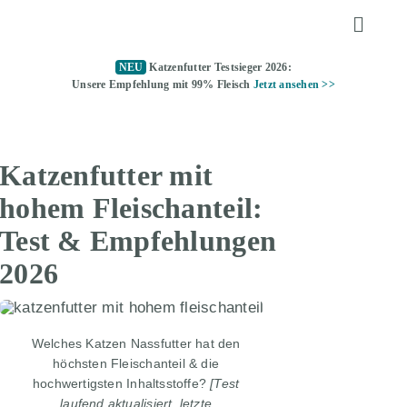
Zum
Toggle
Inhalt
Naviga
springen
NEU
Katzenfutter Testsieger 2026:
KATZENFUTTER
Unsere Empfehlung mit 99% Fleisch
Jetzt ansehen >>
ALLTAGSTIPPS
Katzenfutter mit
KATZENKLO
hohem Fleischanteil:
Test & Empfehlungen
TOMMY TESTET
2026
ÜBER UNS
Welches Katzen Nassfutter hat den
höchsten Fleischanteil & die
KATZENFUTTER TESTSIEGER
hochwertigsten Inhaltsstoffe?
[Test
laufend aktualisiert, letzte