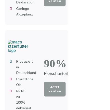
kaufen
Deklaration
Geringe
Akzeptanz
90%
Produziert
in
Deutschland
Fleischanteil
Pflanzliche
Öle
Jetzt
Nicht
kaufen
zu
100%
deklariert