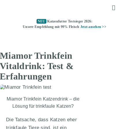
Zum
Toggle
Inhalt
Naviga
springen
NEU
Katzenfutter Testsieger 2026:
KATZENFUTTER
Unsere Empfehlung mit 99% Fleisch
Jetzt ansehen >>
ALLTAGSTIPPS
Miamor Trinkfein
KATZENKLO
Vitaldrink: Test &
Erfahrungen
TOMMY TESTET
Miamor Trinkfein Katzendrink – die
ÜBER UNS
Lösung für trinkfaule Katzen?
Die Tatsache, dass Katzen eher
KATZENFUTTER TESTSIEGER
trinkfaule Tiere sind, ist ein