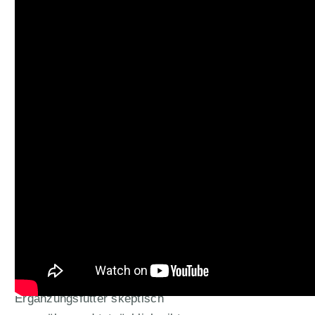
Miamor Trinkfein soll für mehr
Flüssigkeitszufuhr im Alltag sorgen
© Miamor
Viele Katzenhalter stehen
Ergänzungsfutter skeptisch