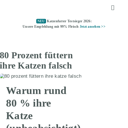
Zum
Toggle
Inhalt
Naviga
springen
NEU
Katzenfutter Testsieger 2026:
KATZENFUTTER
Unsere Empfehlung mit 99% Fleisch
Jetzt ansehen >>
ALLTAGSTIPPS
80 Prozent füttern
KATZENKLO
ihre Katzen falsch
TOMMY TESTET
Warum rund
ÜBER UNS
80 % ihre
Katze
KATZENFUTTER TESTSIEGER