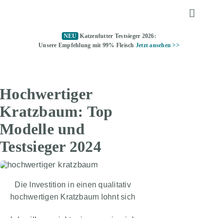
Zum
Toggle
Inhalt
Naviga
springen
NEU
Katzenfutter Testsieger 2026:
KATZENFUTTER
Unsere Empfehlung mit 99% Fleisch
Jetzt ansehen >>
ALLTAGSTIPPS
Hochwertiger
KATZENKLO
Kratzbaum: Top
Modelle und
TOMMY TESTET
Testsieger 2024
ÜBER UNS
Die Investition in einen qualitativ
hochwertigen Kratzbaum lohnt sich
KATZENFUTTER TESTSIEGER