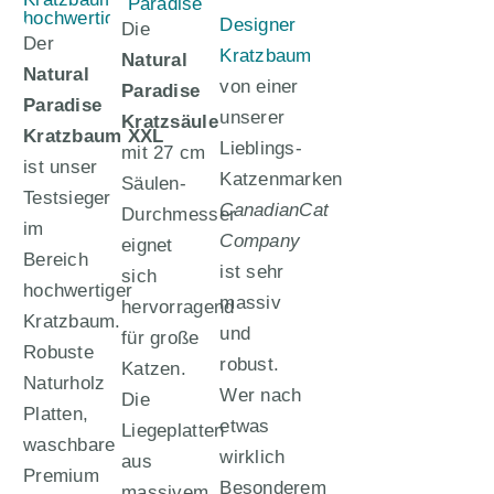
Designer
Die
Der
Kratzbaum
Natural
Natural
von einer
Paradise
Paradise
unserer
Kratzsäule
Kratzbaum
XXL
Lieblings-
mit 27 cm
ist unser
Katzenmarken
Säulen-
Testsieger
CanadianCat
Durchmesser
im
Company
eignet
Bereich
ist sehr
sich
hochwertiger
massiv
hervorragend
Kratzbaum.
und
für große
Robuste
robust.
Katzen.
Naturholz
Wer nach
Die
Platten,
etwas
Liegeplatten
waschbare
wirklich
aus
Premium
Besonderem
massivem