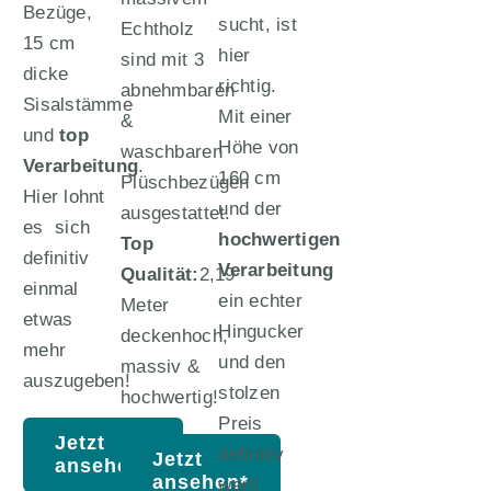
Bezüge,
sucht, ist
Echtholz
15 cm
hier
sind mit 3
dicke
richtig.
abnehmbaren
Sisalstämme
Mit einer
&
und
top
Höhe von
waschbaren
Verarbeitung
.
160 cm
Plüschbezügen
Hier lohnt
und der
ausgestattet.
es sich
hochwertigen
Top
definitiv
Verarbeitung
Qualität:
2,19
einmal
ein echter
Meter
etwas
Hingucker
deckenhoch,
mehr
und den
massiv &
auszugeben!
stolzen
hochwertig!
Preis
Jetzt
definitiv
Jetzt
ansehen*
ansehen*
wert!